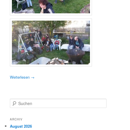
Weiterlesen
→
S
u
c
h
ARCHIV
e
August 2026
n