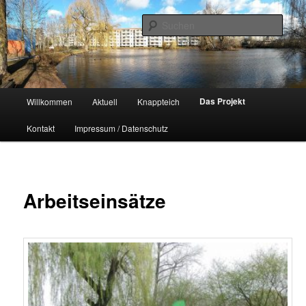
Zum
Naherholungsgebiet im Chemnitzer Yorckgebiet
primären
Such
Inhalt
springen
Unser Knappteich
Hauptmenü
Das Projekt
Willkommen
Aktuell
Knappteich
Kontakt
Impressum / Datenschutz
Arbeitseinsätze