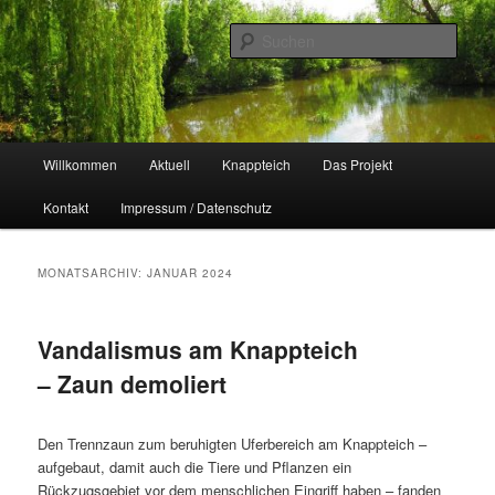
Zum
Zum
Naherholungsgebiet im Chemnitzer Yorckgebiet
primären
sekundären
Such
Inhalt
Inhalt
springen
springen
Unser Knappteich
Hauptmenü
Willkommen
Aktuell
Knappteich
Das Projekt
Kontakt
Impressum / Datenschutz
MONATSARCHIV:
JANUAR 2024
Vandalismus am Knappteich
– Zaun demoliert
Den Trennzaun zum beruhigten Uferbereich am Knappteich –
aufgebaut, damit auch die Tiere und Pflanzen ein
Rückzugsgebiet vor dem menschlichen Eingriff haben – fanden