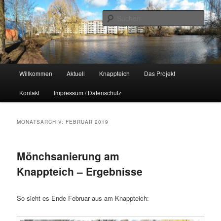
Zum
Zum
Naherholungsgebiet im Chemnitzer Yorckgebiet
primären
sekundären
Such
Inhalt
Inhalt
springen
springen
Unser Knappteich
Hauptmenü
Willkommen
Aktuell
Knappteich
Das Projekt
Kontakt
Impressum / Datenschutz
MONATSARCHIV:
FEBRUAR 2019
Mönchsanierung am
Knappteich – Ergebnisse
So sieht es Ende Februar aus am Knappteich: