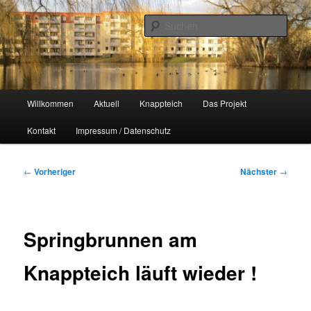
Zum
Naherholungsgebiet im Chemnitzer Yorckgebiet
primären
Such
Inhalt
springen
Unser Knappteich
Hauptmenü
Willkommen
Aktuell
Knappteich
Das Projekt
Kontakt
Impressum / Datenschutz
Beitragsnavigation
←
Vorheriger
Nächster
→
Springbrunnen am
Knappteich läuft wieder !