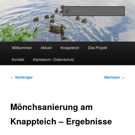
Zum
Naherholungsgebiet im Chemnitzer Yorckgebiet
primären
Such
Inhalt
springen
Unser Knappteich
Hauptmenü
Willkommen
Aktuell
Knappteich
Das Projekt
Kontakt
Impressum / Datenschutz
Beitragsnavigation
←
Vorheriger
Nächster
→
Mönchsanierung am
Knappteich – Ergebnisse