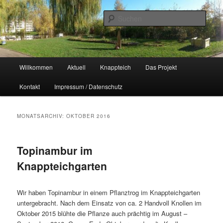
Zum
Zum
Naherholungsgebiet im Chemnitzer Yorckgebiet
primären
sekundären
Such
Inhalt
Inhalt
springen
springen
Unser Knappteich
Hauptmenü
Willkommen
Aktuell
Knappteich
Das Projekt
Kontakt
Impressum / Datenschutz
MONATSARCHIV:
OKTOBER 2016
Topinambur im
Knappteichgarten
Wir haben Topinambur in einem Pflanztrog im Knappteichgarten
untergebracht. Nach dem Einsatz von ca. 2 Handvoll Knollen im
Oktober 2015 blühte die Pflanze auch prächtig im August –