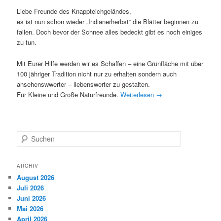
Liebe Freunde des Knappteichgeländes,
es ist nun schon wieder „Indianerherbst“ die Blätter beginnen zu
fallen. Doch bevor der Schnee alles bedeckt gibt es noch einiges
zu tun.
Mit Eurer Hilfe werden wir es Schaffen – eine Grünfläche mit über
100 jähriger Tradition nicht nur zu erhalten sondern auch
ansehenswwerter – liebenswerter zu gestalten.
Für Kleine und Große Naturfreunde.
Weiterlesen
→
S
u
c
h
ARCHIV
e
August 2026
n
Juli 2026
Juni 2026
Mai 2026
April 2026