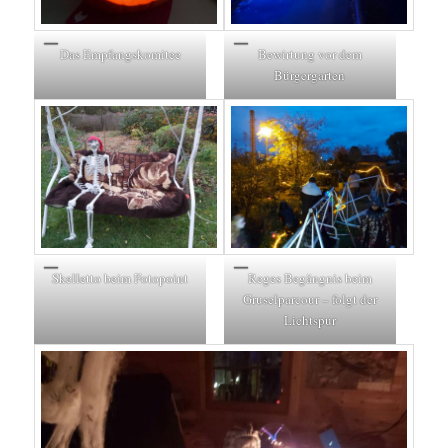
Das Empfangskomitee
Bewirtung vor dem
Bürgergarten
Skelletto beim Fotopoint
Reges Begängnis beim
Gruselparcour – folgt der
Lichtspur