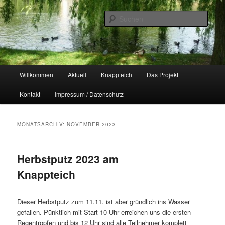
Zum
Zum
Naherholungsgebiet im Chemnitzer Yorckgebiet
primären
sekundären
Such
Inhalt
Inhalt
springen
springen
Unser Knappteich
Hauptmenü
Willkommen
Aktuell
Knappteich
Das Projekt
Kontakt
Impressum / Datenschutz
MONATSARCHIV:
NOVEMBER 2023
Herbstputz 2023 am
Knappteich
Dieser Herbstputz zum 11.11. ist aber gründlich ins Wasser
gefallen. Pünktlich mit Start 10 Uhr erreichen uns die ersten
Regentropfen und bis 12 Uhr sind alle Teilnehmer komplett