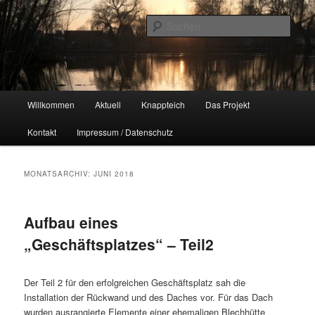
Zum
Zum
Naherholungsgebiet im Chemnitzer Yorckgebiet
primären
sekundären
Such
Inhalt
Inhalt
springen
springen
Unser Knappteich
Hauptmenü
Willkommen
Aktuell
Knappteich
Das Projekt
Kontakt
Impressum / Datenschutz
MONATSARCHIV:
JUNI 2018
Aufbau eines
„Geschäftsplatzes“ – Teil2
Der Teil 2 für den erfolgreichen Geschäftsplatz sah die
Installation der Rückwand und des Daches vor. Für das Dach
wurden ausrangierte Elemente einer ehemaligen Blechhütte