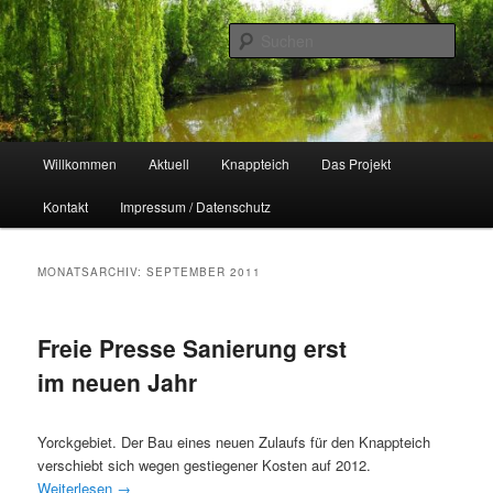
Zum
Zum
Naherholungsgebiet im Chemnitzer Yorckgebiet
primären
sekundären
Such
Inhalt
Inhalt
springen
springen
Unser Knappteich
Hauptmenü
Willkommen
Aktuell
Knappteich
Das Projekt
Kontakt
Impressum / Datenschutz
MONATSARCHIV:
SEPTEMBER 2011
Freie Presse Sanierung erst
im neuen Jahr
Yorckgebiet. Der Bau eines neuen Zulaufs für den Knappteich
verschiebt sich wegen gestiegener Kosten auf 2012.
Weiterlesen
→