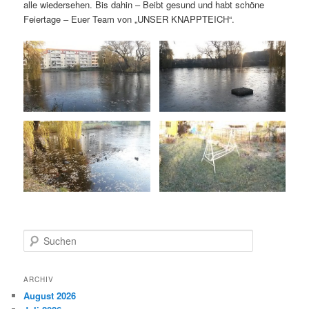
alle wiedersehen. Bis dahin – Beibt gesund und habt schöne
Feiertage – Euer Team von „UNSER KNAPPTEICH“.
S
u
c
h
ARCHIV
e
August 2026
n