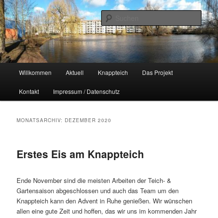
Zum
Zum
Naherholungsgebiet im Chemnitzer Yorckgebiet
primären
sekundären
Such
Inhalt
Inhalt
springen
springen
Unser Knappteich
Hauptmenü
Willkommen
Aktuell
Knappteich
Das Projekt
Kontakt
Impressum / Datenschutz
MONATSARCHIV:
DEZEMBER 2020
Erstes Eis am Knappteich
Ende November sind die meisten Arbeiten der Teich- &
Gartensaison abgeschlossen und auch das Team um den
Knappteich kann den Advent in Ruhe genießen. Wir wünschen
allen eine gute Zeit und hoffen, das wir uns im kommenden Jahr