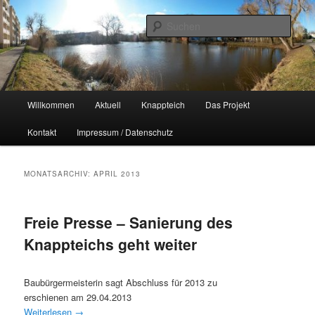
Zum
Zum
Naherholungsgebiet im Chemnitzer Yorckgebiet
primären
sekundären
Such
Inhalt
Inhalt
springen
springen
Unser Knappteich
Hauptmenü
Willkommen
Aktuell
Knappteich
Das Projekt
Kontakt
Impressum / Datenschutz
MONATSARCHIV:
APRIL 2013
Freie Presse – Sanierung des
Knappteichs geht weiter
Baubürgermeisterin sagt Abschluss für 2013 zu
erschienen am 29.04.2013
Weiterlesen
→