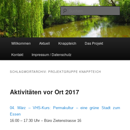
Zum
Zum
Naherholungsgebiet im Chemnitzer Yorckgebiet
primären
sekundären
Such
Inhalt
Inhalt
springen
springen
Unser Knappteich
Hauptmenü
Willkommen
Aktuell
Knappteich
Das Projekt
Kontakt
Impressum / Datenschutz
SCHLAGWORTARCHIV:
PROJEKTGRUPPE KNAPPTEICH
Aktivitäten vor Ort 2017
04. März – VHS-Kurs: Permakultur – eine grüne Stadt zum
Essen
16:00 – 17:30 Uhr – Büro Zietenstrasse 16