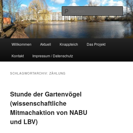
Zum
Zum
Naherholungsgebiet im Chemnitzer Yorckgebiet
primären
sekundären
Such
Inhalt
Inhalt
springen
springen
Unser Knappteich
Hauptmenü
Willkommen
Aktuell
Knappteich
Das Projekt
Kontakt
Impressum / Datenschutz
SCHLAGWORTARCHIV:
ZÄHLUNG
Stunde der Gartenvögel
(wissenschaftliche
Mitmachaktion von NABU
und LBV)