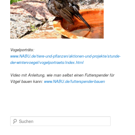
Vogelporträts:
www.NABU.de/tiere-und-pflanzen/aktionen-und-projekte/stunde-
der-wintervoegel/vogelportraets/index.html
Video mit Anleitung, wie man selbst einen Futterspender für
Vögel bauen kann:
www.NABU.de/futterspender-bauen
S
u
c