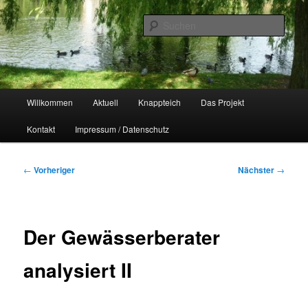
Zum
Naherholungsgebiet im Chemnitzer Yorckgebiet
primären
Such
Inhalt
springen
Unser Knappteich
Hauptmenü
Willkommen
Aktuell
Knappteich
Das Projekt
Kontakt
Impressum / Datenschutz
Beitragsnavigation
←
Vorheriger
Nächster
→
Der Gewässerberater
analysiert II