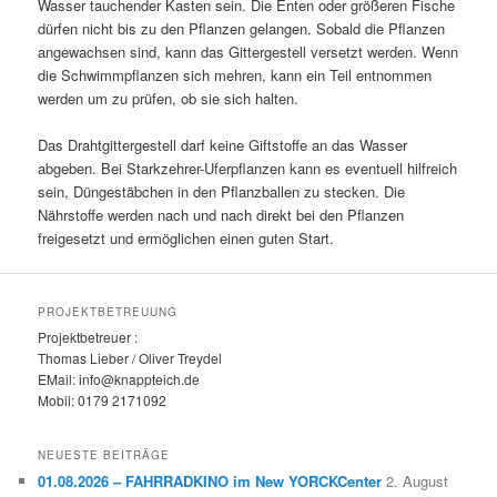
Wasser tauchender Kasten sein. Die Enten oder größeren Fische
dürfen nicht bis zu den Pflanzen gelangen. Sobald die Pflanzen
angewachsen sind, kann das Gittergestell versetzt werden. Wenn
die Schwimmpflanzen sich mehren, kann ein Teil entnommen
werden um zu prüfen, ob sie sich halten.
Das Drahtgittergestell darf keine Giftstoffe an das Wasser
abgeben. Bei Starkzehrer-Uferpflanzen kann es eventuell hilfreich
sein, Düngestäbchen in den Pflanzballen zu stecken. Die
Nährstoffe werden nach und nach direkt bei den Pflanzen
freigesetzt und ermöglichen einen guten Start.
PROJEKTBETREUUNG
Projektbetreuer :
Thomas Lieber / Oliver Treydel
EMail: info@knappteich.de
Mobil: 0179 2171092
NEUESTE BEITRÄGE
01.08.2026 – FAHRRADKINO im New YORCKCenter
2. August