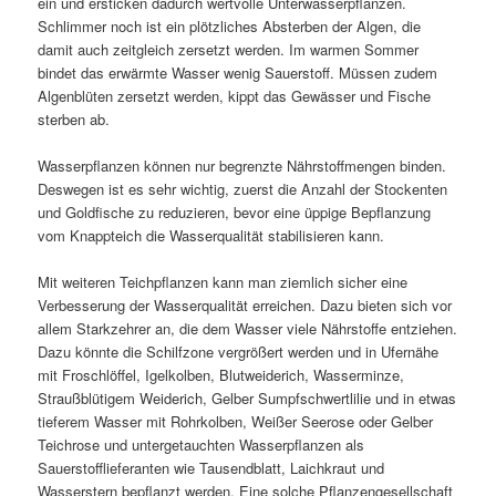
ein und ersticken dadurch wertvolle Unterwasserpflanzen.
Schlimmer noch ist ein plötzliches Absterben der Algen, die
damit auch zeitgleich zersetzt werden. Im warmen Sommer
bindet das erwärmte Wasser wenig Sauerstoff. Müssen zudem
Algenblüten zersetzt werden, kippt das Gewässer und Fische
sterben ab.
Wasserpflanzen können nur begrenzte Nährstoffmengen binden.
Deswegen ist es sehr wichtig, zuerst die Anzahl der Stockenten
und Goldfische zu reduzieren, bevor eine üppige Bepflanzung
vom Knappteich die Wasserqualität stabilisieren kann.
Mit weiteren Teichpflanzen kann man ziemlich sicher eine
Verbesserung der Wasserqualität erreichen. Dazu bieten sich vor
allem Starkzehrer an, die dem Wasser viele Nährstoffe entziehen.
Dazu könnte die Schilfzone vergrößert werden und in Ufernähe
mit Froschlöffel, Igelkolben, Blutweiderich, Wasserminze,
Straußblütigem Weiderich, Gelber Sumpfschwertlilie und in etwas
tieferem Wasser mit Rohrkolben, Weißer Seerose oder Gelber
Teichrose und untergetauchten Wasserpflanzen als
Sauerstofflieferanten wie Tausendblatt, Laichkraut und
Wasserstern bepflanzt werden. Eine solche Pflanzengesellschaft