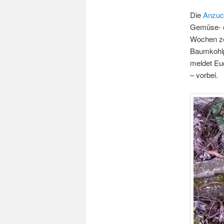
Die
Anzuc
Gemüse- o
Wochen zei
Baumkohlp
meldet Eu
– vorbei.