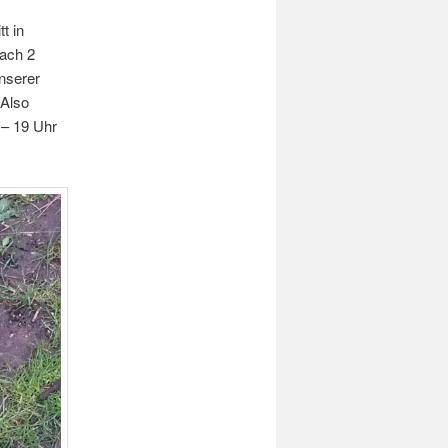
t in
ach 2
nserer
 Also
 – 19 Uhr