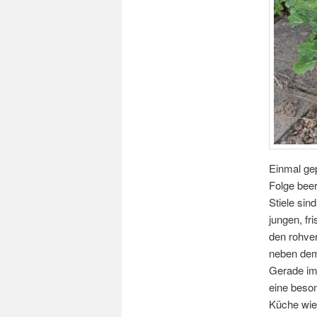
Einmal ge
Folge beer
Stiele sin
jungen, fr
den rohver
neben dem
Gerade im
eine beson
Küche wie