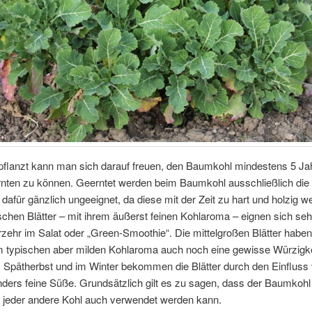
pflanzt kann man sich darauf freuen, den Baumkohl mindestens 5 Jah
nten zu können. Geerntet werden beim Baumkohl ausschließlich die B
d dafür gänzlich ungeeignet, da diese mit der Zeit zu hart und holzig w
ischen Blätter – mit ihrem äußerst feinen Kohlaroma – eignen sich sehr
zehr im Salat oder „Green-Smoothie“. Die mittelgroßen Blätter habe
 typischen aber milden Kohlaroma auch noch eine gewisse Würzigke
 Spätherbst und im Winter bekommen die Blätter durch den Einfluss
ders feine Süße. Grundsätzlich gilt es zu sagen, dass der Baumkohl 
 jeder andere Kohl auch verwendet werden kann.