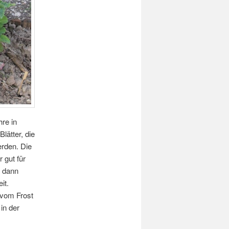
re in
lätter, die
erden. Die
 gut für
n dann
it.
 vom Frost
in der