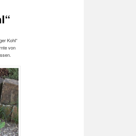
l“
ger Kohl“
rnte von
üssen.