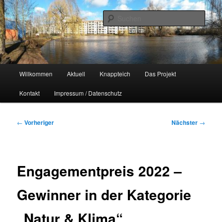
Zum
Naherholungsgebiet im Chemnitzer Yorckgebiet
primären
Such
Inhalt
springen
Unser Knappteich
Hauptmenü
Willkommen
Aktuell
Knappteich
Das Projekt
Kontakt
Impressum / Datenschutz
Beitragsnavigation
←
Vorheriger
Nächster
→
Engagementpreis 2022 –
Gewinner in der Kategorie
„Natur & Klima“