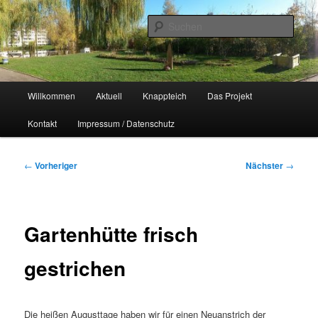
Zum
Naherholungsgebiet im Chemnitzer Yorckgebiet
primären
Such
Inhalt
springen
Unser Knappteich
Hauptmenü
Willkommen
Aktuell
Knappteich
Das Projekt
Kontakt
Impressum / Datenschutz
Beitragsnavigation
←
Vorheriger
Nächster
→
Gartenhütte frisch
gestrichen
Die heißen Augusttage haben wir für einen Neuanstrich der