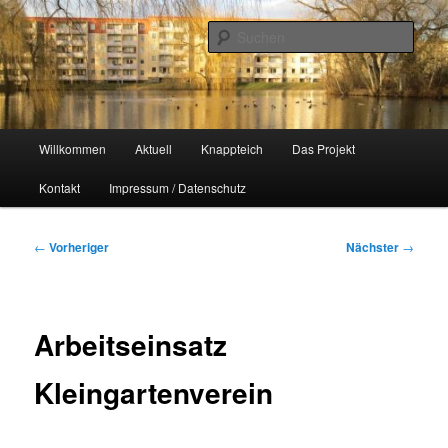
Zum
Naherholungsgebiet im Chemnitzer Yorckgebiet
primären
Such
Inhalt
springen
Unser Knappteich
Hauptmenü
Willkommen
Aktuell
Knappteich
Das Projekt
Kontakt
Impressum / Datenschutz
Beitragsnavigation
←
Vorheriger
Nächster
→
Arbeitseinsatz
Kleingartenverein