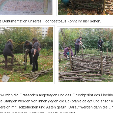
re Dokumentation unseres Hochbeetbaus könnt Ihr hier sehen.
s wurden die Grassoden abgetragen und das Grundgerüst des Hochb
ie Stangen werden von innen gegen die Eckpfähle gelegt und anschli
ereich mit Holzstücken und Ästen gefüllt. Darauf werden dann die 
gelegt und mit gewichtigem Einsatz verdichtet.