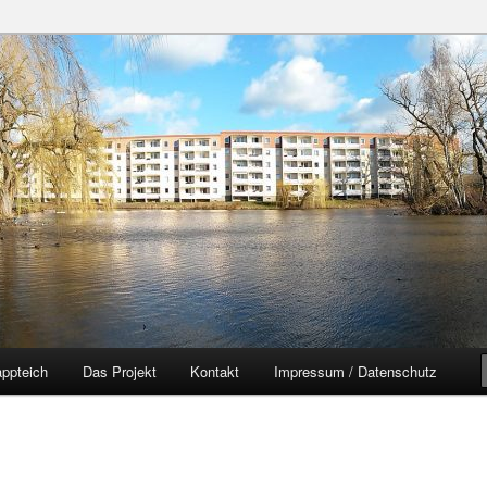
zer Yorckgebiet
eich
ppteich
Das Projekt
Kontakt
Impressum / Datenschutz