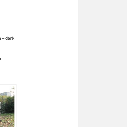
h – dank
n