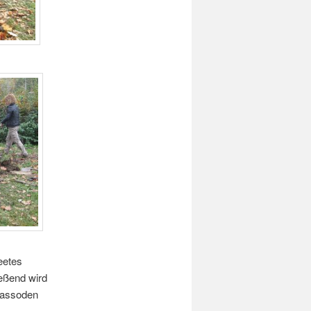
eetes
eßend wird
Grassoden