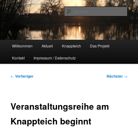
Zum
Naherholungsgebiet im Chemnitzer Yorckgebiet
primären
Such
Inhalt
springen
Unser Knappteich
Hauptmenü
Willkommen
Aktuell
Knappteich
Das Projekt
Kontakt
Impressum / Datenschutz
Beitragsnavigation
←
Vorheriger
Nächster
→
Veranstaltungsreihe am
Knappteich beginnt