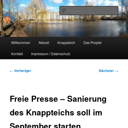
Zum
Naherholungsgebiet im Chemnitzer Yorckgebiet
primären
Such
Inhalt
springen
Unser Knappteich
Hauptmenü
Willkommen
Aktuell
Knappteich
Das Projekt
Kontakt
Impressum / Datenschutz
Beitragsnavigation
←
Vorheriger
Nächster
→
Freie Presse – Sanierung
des Knappteichs soll im
September starten