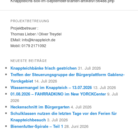
Knappteichs-soll-im-September-starten-artikel9156488.php
PROJEKTBETREUUNG
Projektbetreuer :
Thomas Lieber / Oliver Treydel
EMail: info@knappteich.de
Mobil: 0179 2171092
NEUESTE BEITRÄGE
Knappteichbänke frisch gestrichen
31. Juli 2026
Treffen der Steuerungsgruppe der Bürgerplattform Gablenz-
Yorckgebiet
14. Juli 2026
Wassermangel im Knappteich – 13.07.2026
13. Juli 2026
01.08.2026 – FAHRRADKINO im New YORCKCenter
9. Juli
2026
Heckenschnitt im Bürgergarten
4. Juli 2026
Schulklassen nutzen die letzten Tage vor den Ferien für
Knappteichbesuch
3. Juli 2026
Bienenfutter-Spirale – Teil 1
28. Juni 2026