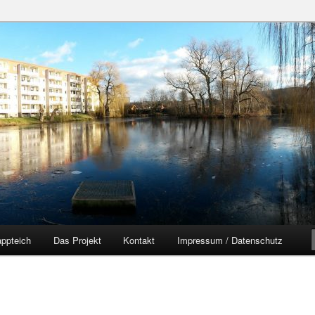
zer Yorckgebiet
eich
ppteich
Das Projekt
Kontakt
Impressum / Datenschutz