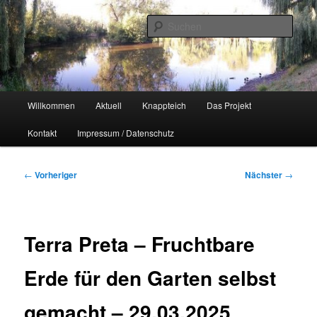
Zum
Naherholungsgebiet im Chemnitzer Yorckgebiet
primären
Such
Inhalt
springen
Unser Knappteich
Hauptmenü
Willkommen
Aktuell
Knappteich
Das Projekt
Kontakt
Impressum / Datenschutz
Beitragsnavigation
←
Vorheriger
Nächster
→
Terra Preta – Fruchtbare
Erde für den Garten selbst
gemacht – 29.03.2025