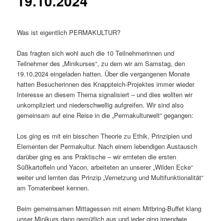
19.10.2024
Was ist eigentlich PERMAKULTUR?
Das fragten sich wohl auch die 10 Teilnehmerinnen und
Teilnehmer des „Minikurses“, zu dem wir am Samstag, den
19.10.2024 eingeladen hatten. Über die vergangenen Monate
hatten Besucherinnen des Knappteich-Projektes immer wieder
Interesse an diesem Thema signalisiert – und dies wollten wir
unkompliziert und niederschwellig aufgreifen. Wir sind also
gemeinsam auf eine Reise in die „Permakulturwelt“ gegangen:
Los ging es mit ein bisschen Theorie zu Ethik, Prinzipien und
Elementen der Permakultur. Nach einem lebendigen Austausch
darüber ging es ans Praktische – wir ernteten die ersten
Süßkartoffeln und Yacon, arbeiteten an unserer „Wilden Ecke“
weiter und lernten das Prinzip „Vernetzung und Multifunktionalität“
am Tomatenbeet kennen.
Beim gemeinsamen Mittagessen mit einem Mitbring-Buffet klang
unser Minikurs dann gemütlich aus und jeder ging irgendwie