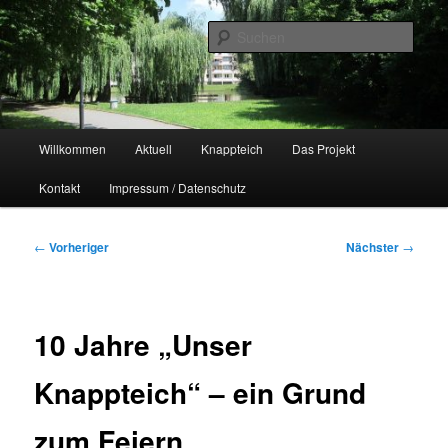
Zum
Naherholungsgebiet im Chemnitzer Yorckgebiet
primären
Such
Inhalt
springen
Unser Knappteich
Hauptmenü
Willkommen
Aktuell
Knappteich
Das Projekt
Kontakt
Impressum / Datenschutz
Beitragsnavigation
←
Vorheriger
Nächster
→
10 Jahre „Unser
Knappteich“ – ein Grund
zum Feiern