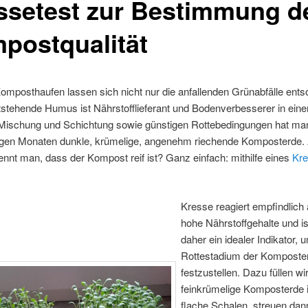
ssetest zur Bestimmung d
postqualität
mposthaufen lassen sich nicht nur die anfallenden Grünabfälle ents
stehende Humus ist Nährstofflieferant und Bodenverbesserer in eine
 Mischung und Schichtung sowie günstigen Rottebedingungen hat man
gen Monaten dunkle, krümelige, angenehm riechende Komposterde.
nnt man, dass der Kompost reif ist? Ganz einfach: mithilfe eines
Kre
Kresse reagiert empfindlich 
hohe Nährstoffgehalte und is
daher ein idealer Indikator,
Rottestadium der Komposte
festzustellen. Dazu füllen wi
feinkrümelige Komposterde 
flache Schalen, streuen dan