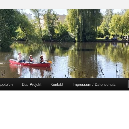
zer Yorckgebiet
eich
ppteich
Das Projekt
Kontakt
Impressum / Datenschutz