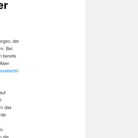
er
orgen, der
m. Bei
 bereits
 Aber
ssetests
!
auf
t
 um das
rde
r
in
n die