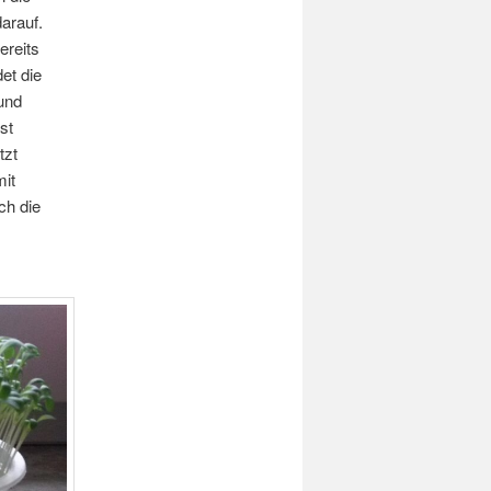
arauf.
ereits
det die
und
st
tzt
mit
ch die