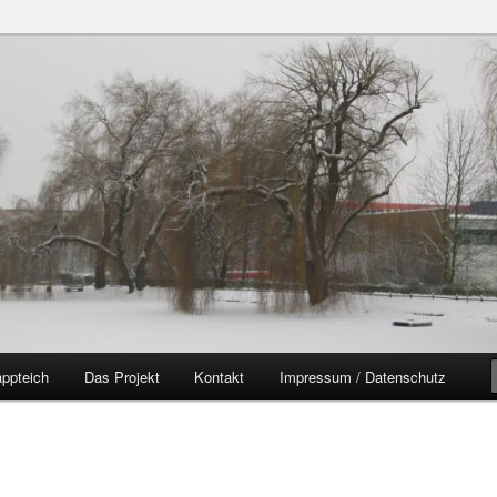
zer Yorckgebiet
eich
ppteich
Das Projekt
Kontakt
Impressum / Datenschutz