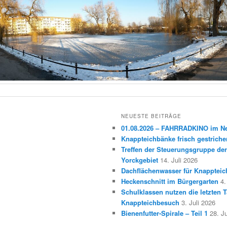
NEUESTE BEITRÄGE
01.08.2026 – FAHRRADKINO im 
Knappteichbänke frisch gestriche
Treffen der Steuerungsgruppe der
Yorckgebiet
14. Juli 2026
Dachflächenwasser für Knappteic
Heckenschnitt im Bürgergarten
4.
Schulklassen nutzen die letzten T
Knappteichbesuch
3. Juli 2026
Bienenfutter-Spirale – Teil 1
28. J