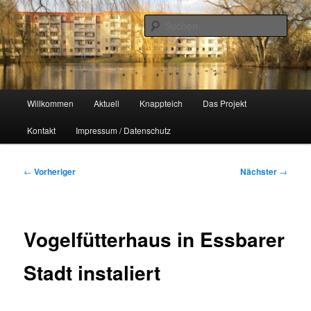
Zum
Naherholungsgebiet im Chemnitzer Yorckgebiet
primären
Such
Inhalt
springen
Unser Knappteich
Hauptmenü
Willkommen
Aktuell
Knappteich
Das Projekt
Kontakt
Impressum / Datenschutz
Beitragsnavigation
←
Vorheriger
Nächster
→
Vogelfütterhaus in Essbarer
Stadt instaliert