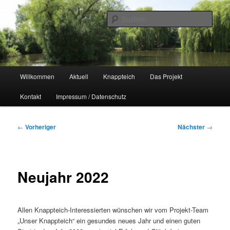
Zum
Naherholungsgebiet im Chemnitzer Yorckgebiet
primären
Such
Inhalt
springen
Unser Knappteich
Hauptmenü
Willkommen
Aktuell
Knappteich
Das Projekt
Kontakt
Impressum / Datenschutz
Beitragsnavigation
←
Vorheriger
Nächster
→
Neujahr 2022
Allen Knappteich-Interessierten wünschen wir vom Projekt-Team
„Unser Knappteich“ ein gesundes neues Jahr und einen guten