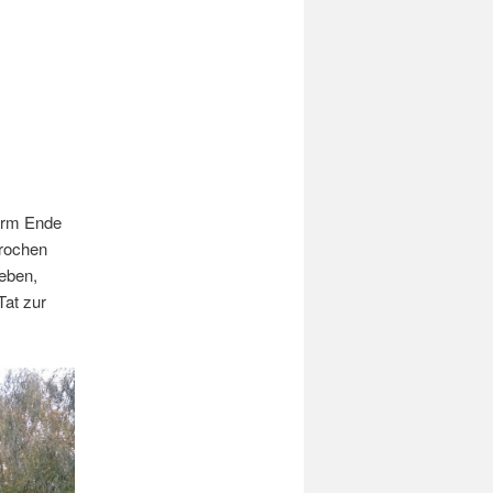
turm Ende
brochen
heben,
Tat zur