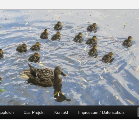
zer Yorckgebiet
eich
ppteich
Das Projekt
Kontakt
Impressum / Datenschutz