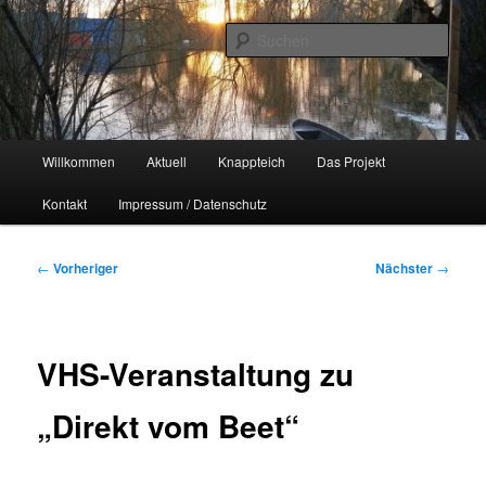
Zum
Naherholungsgebiet im Chemnitzer Yorckgebiet
primären
Such
Inhalt
springen
Unser Knappteich
Hauptmenü
Willkommen
Aktuell
Knappteich
Das Projekt
Kontakt
Impressum / Datenschutz
Beitragsnavigation
←
Vorheriger
Nächster
→
VHS-Veranstaltung zu
„Direkt vom Beet“