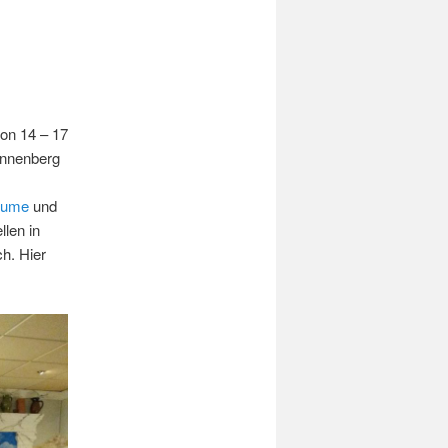
von 14 – 17
onnenberg
lume
und
llen in
h. Hier