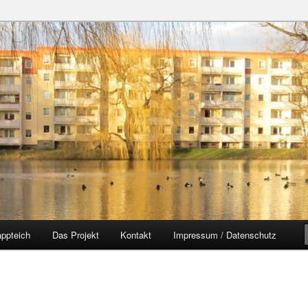
zer Yorckgebiet
eich
ppteich
Das Projekt
Kontakt
Impressum / Datenschutz