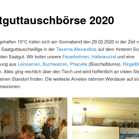
tguttauschbörse 2020
ngshaften 10°C trafen sich am Sonnabend den 29.02.2020 in der Zeit 
 Saatguttauschwillige in der
Taverna Alexandros
auf dem hinteren S
hten Saatgut. Wir boten unsere
Feuerbohnen
,
Haferwurzel
und eine
hung aus
Leinsamen
,
Buchweizen
,
Phacelia
(Büschelblume),
Ringelb
. Alles ging reichlich über den Tisch und wird hoffentlich an vielen Ste
inen Standort finden. Die weiteste Anreise nahmen Werdauer auf sic
ressionen: