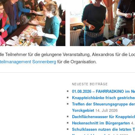
le Teilnehmer für die gelungene Veranstaltung, Alexandros für die Lo
tteilmanagement Sonnenberg
für die Organisation.
NEUESTE BEITRÄGE
01.08.2026 – FAHRRADKINO im 
Knappteichbänke frisch gestriche
Treffen der Steuerungsgruppe der
Yorckgebiet
14. Juli 2026
Dachflächenwasser für Knappteic
Heckenschnitt im Bürgergarten
4.
Schulklassen nutzen die letzten T