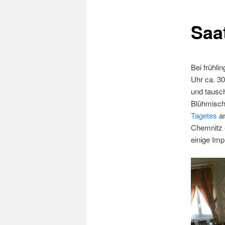
Saa
Bei frühli
Uhr ca. 30
und tausc
Blühmisc
Tagetes
an
Chemnitz e
einige Imp