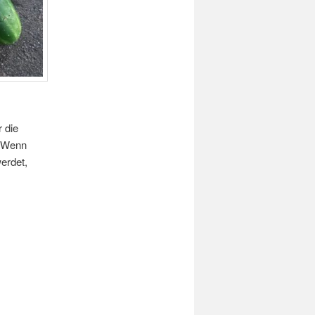
 die
. Wenn
werdet,