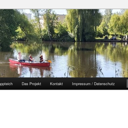
zer Yorckgebiet
eich
ppteich
Das Projekt
Kontakt
Impressum / Datenschutz