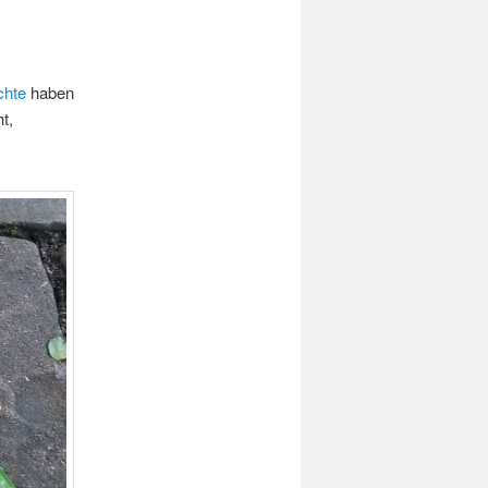
chte
haben
t,