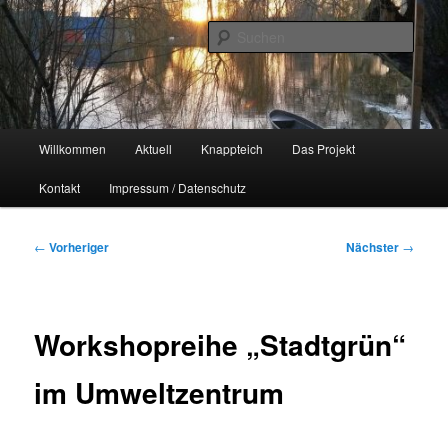
Zum
Naherholungsgebiet im Chemnitzer Yorckgebiet
primären
Such
Inhalt
springen
Unser Knappteich
Hauptmenü
Willkommen
Aktuell
Knappteich
Das Projekt
Kontakt
Impressum / Datenschutz
Beitragsnavigation
←
Vorheriger
Nächster
→
Workshopreihe „Stadtgrün“
im Umweltzentrum