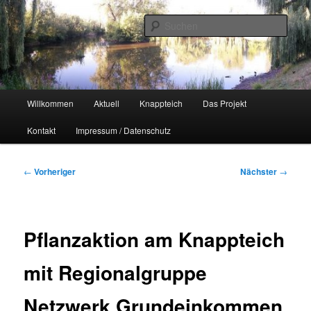
Zum
Naherholungsgebiet im Chemnitzer Yorckgebiet
primären
Such
Inhalt
springen
Unser Knappteich
Hauptmenü
Willkommen
Aktuell
Knappteich
Das Projekt
Kontakt
Impressum / Datenschutz
Beitragsnavigation
←
Vorheriger
Nächster
→
Pflanzaktion am Knappteich
mit Regionalgruppe
Netzwerk Grundeinkommen