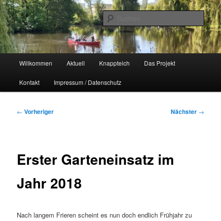
Zum
Naherholungsgebiet im Chemnitzer Yorckgebiet
primären
Such
Inhalt
springen
Unser Knappteich
Hauptmenü
Willkommen
Aktuell
Knappteich
Das Projekt
Kontakt
Impressum / Datenschutz
Beitragsnavigation
←
Vorheriger
Nächster
→
Erster Garteneinsatz im
Jahr 2018
Nach langem Frieren scheint es nun doch endlich Frühjahr zu