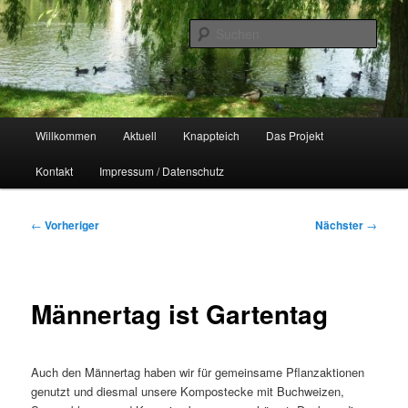
Zum
Naherholungsgebiet im Chemnitzer Yorckgebiet
primären
Such
Inhalt
springen
Unser Knappteich
Hauptmenü
Willkommen
Aktuell
Knappteich
Das Projekt
Kontakt
Impressum / Datenschutz
Beitragsnavigation
←
Vorheriger
Nächster
→
Männertag ist Gartentag
Auch den Männertag haben wir für gemeinsame Pflanzaktionen
genutzt und diesmal unsere Kompostecke mit Buchweizen,