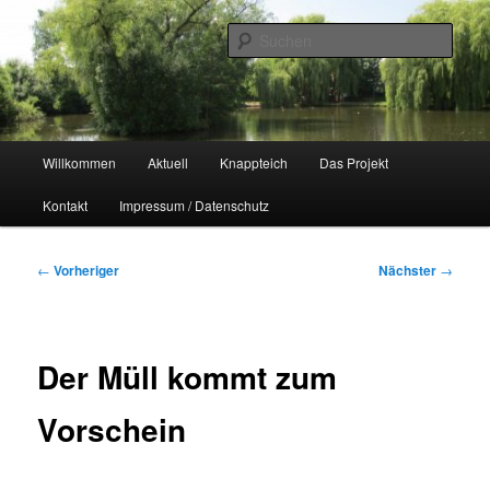
Zum
Naherholungsgebiet im Chemnitzer Yorckgebiet
primären
Such
Inhalt
springen
Unser Knappteich
Hauptmenü
Willkommen
Aktuell
Knappteich
Das Projekt
Kontakt
Impressum / Datenschutz
Beitragsnavigation
←
Vorheriger
Nächster
→
Der Müll kommt zum
Vorschein