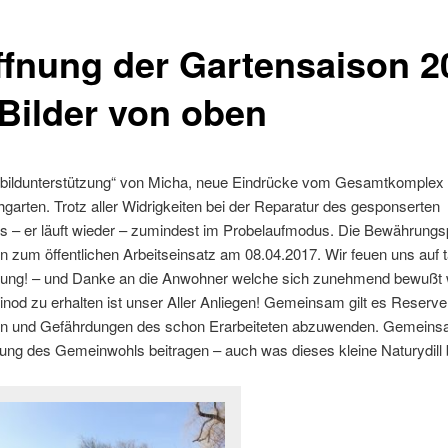
ffnung der Gartensaison 2
 Bilder von oben
tbildunterstützung“ von Micha, neue Eindrücke vom Gesamtkomplex
garten. Trotz aller Widrigkeiten bei der Reparatur des gesponserten
s – er läuft wieder – zumindest im Probelaufmodus. Die Bewährungs
nn zum öffentlichen Arbeitseinsatz am 08.04.2017. Wir feuen uns auf t
zung! – und Danke an die Anwohner welche sich zunehmend bewußt 
inod zu erhalten ist unser Aller Anliegen! Gemeinsam gilt es Reserv
en und Gefährdungen des schon Erarbeiteten abzuwenden. Gemeins
ng des Gemeinwohls beitragen – auch was dieses kleine Naturydill be