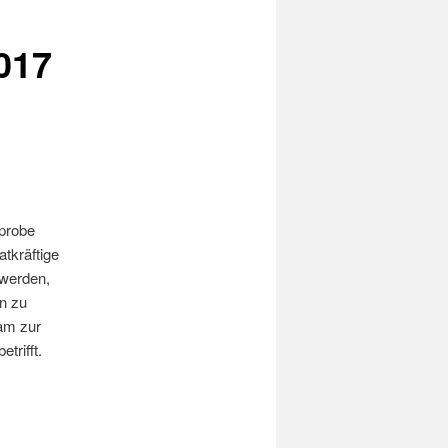
017
probe
atkräftige
werden,
en zu
am zur
trifft.