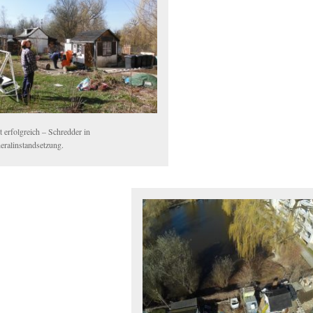
t erfolgreich – Schredder in
eralinstandsetzung.