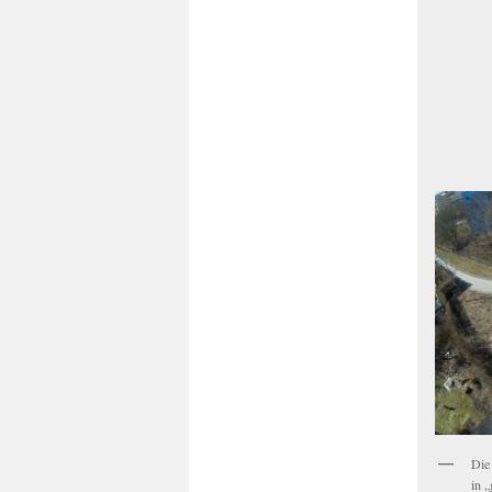
Die
in „