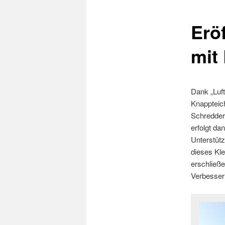
Erö
mit
Dank „Luf
Knappteich
Schredder
erfolgt da
Unterstüt
dieses Kle
erschließ
Verbesseru