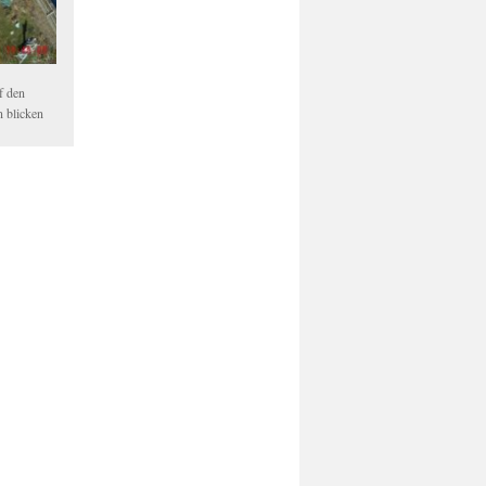
f den
 blicken