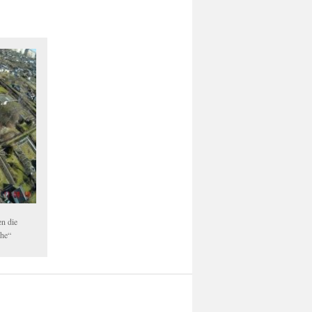
en die
che“