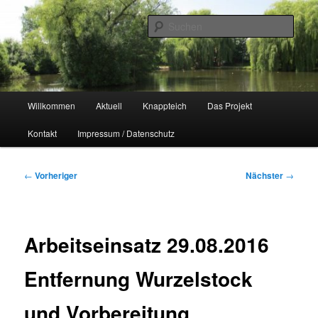
Zum
Naherholungsgebiet im Chemnitzer Yorckgebiet
primären
Such
Inhalt
springen
Unser Knappteich
Hauptmenü
Willkommen
Aktuell
Knappteich
Das Projekt
Kontakt
Impressum / Datenschutz
Beitragsnavigation
←
Vorheriger
Nächster
→
Arbeitseinsatz 29.08.2016
Entfernung Wurzelstock
und Vorbereitung