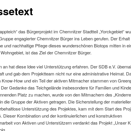
ssetext
ppteich“ das Bürgerprojekt im Chemnitzer Stadtteil „Yorckgebiet“ w
Gruppe engagierter Chemnitzer Bürger ins Leben gerufen. Der Erhalt 
he und nachhaltige Pflege dieses wunderschönen Biotops mitten in e
ohngebiet, ist das Ziel der Chemnitzer Bürger.
 an hat diese Idee viel Unterstützung erfahren. Der SDB e.V. übern
ft und gab dem Projektteam nicht nur eine administrative Heimat. D
h Know-How und ein Teil der aktiven Mitmacher stammen von Gree
 Der Gedanke das Teichgelände insbesondere für Familien und Kinde
nnenden Platz zu machen, wurde von den Mitmachern des „Kinderr
n die Gruppe der Aktiven getragen. Die Sicherstellung der materielle
rbehaltlose Unterstützung des Projektes, kam mit dem Start des Proj
 Dieser Kombination und der kontinuierlichen und konstruktiven
rbeit von Aktiven und Unterstützern verdankt das Projekt „Unser K
olg.