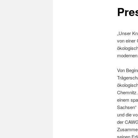
Pre
„Unser Kna
von einer 
ökologisc
modernen W
Von Beginn
Trägerscha
ökologisc
Chemnitz.
einem spa
Sachsen“ i
und die vo
der CAWG.
Zusammena
seinen Erf