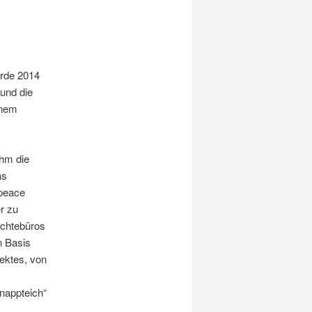
urde 2014
und die
inem
ahm die
as
npeace
r zu
echtebüros
n Basis
ektes, von
nappteich“