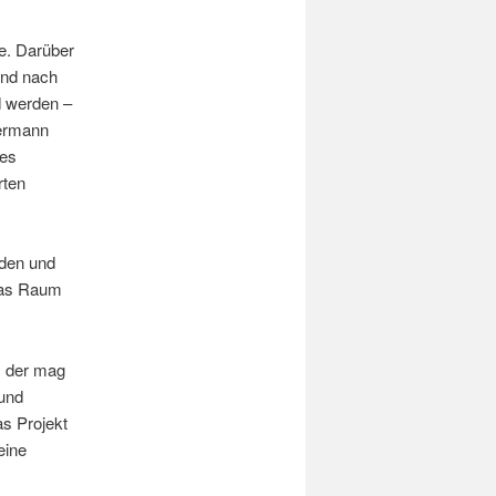
de. Darüber
end nach
d werden –
dermann
des
rten
iden und
twas Raum
, der mag
 und
as Projekt
eine