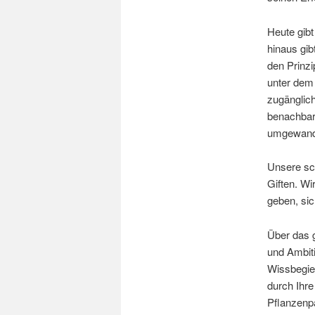
Heute gibt
hinaus gib
den Prinzi
unter dem 
zugänglic
benachbart
umgewand
Unsere sc
Giften. W
geben, si
Über das g
und Ambiti
Wissbegier
durch Ihre
Pflanzenpa