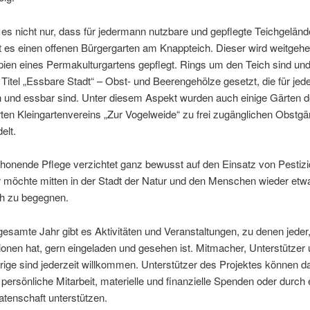
 es nicht nur, dass für jedermann nutzbare und gepflegte Teichgelän
t es einen offenen Bürgergarten am Knappteich. Dieser wird weitgeh
pien eines Permakulturgartens gepflegt. Rings um den Teich sind un
Titel „Essbare Stadt“ – Obst- und Beerengehölze gesetzt, die für je
h und essbar sind. Unter diesem Aspekt wurden auch einige Gärten 
en Kleingartenvereins „Zur Vogelweide“ zu frei zugänglichen Obstgä
elt.
honende Pflege verzichtet ganz bewusst auf den Einsatz von Pestiz
ir möchte mitten in der Stadt der Natur und den Menschen wieder e
ch zu begegnen.
esamte Jahr gibt es Aktivitäten und Veranstaltungen, zu denen jeder
onen hat, gern eingeladen und gesehen ist. Mitmacher, Unterstützer
ige sind jederzeit willkommen. Unterstützer des Projektes können d
 persönliche Mitarbeit, materielle und finanzielle Spenden oder durch 
tenschaft unterstützen.